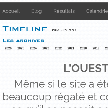
Accueil
Blog
Résultats
Calendrie
Timeline
FRA 43 831
Les archives
2026
2025
2024
2023
2022
2021
2020
2019
2
L'OUEST
Même si le site a é
beaucoup régaté et co